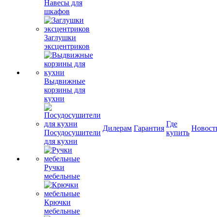
Навесы для
шкафов
Заглушки
эксцентриков
Выдвижные
корзины для
кухни
Где
Дилерам
Гарантия
Новост
Посудосушители
купить
для кухни
Ручки
мебельные
Крючки
мебельные