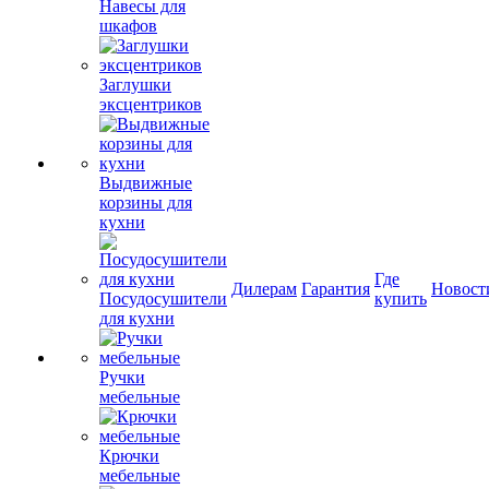
Навесы для
шкафов
Заглушки
эксцентриков
Выдвижные
корзины для
кухни
Где
Дилерам
Гарантия
Новост
Посудосушители
купить
для кухни
Ручки
мебельные
Крючки
мебельные