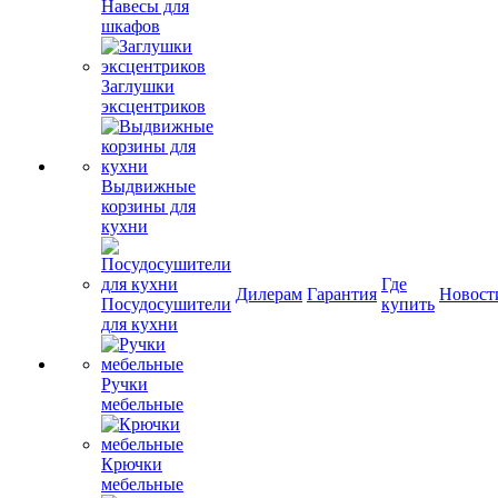
Навесы для
шкафов
Заглушки
эксцентриков
Выдвижные
корзины для
кухни
Где
Дилерам
Гарантия
Новост
Посудосушители
купить
для кухни
Ручки
мебельные
Крючки
мебельные