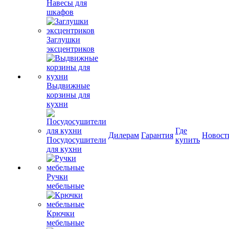
Навесы для
шкафов
Заглушки
эксцентриков
Выдвижные
корзины для
кухни
Где
Дилерам
Гарантия
Новост
Посудосушители
купить
для кухни
Ручки
мебельные
Крючки
мебельные