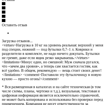
Оставить отзыв
Загрузка отзывов...
<virtues>Нагрузка в 10 кг на уровень реальная: верхний у меня
под специи, нижний — под бутылки 0,7–1 л. Коврики и
разделители в комплекте, не надо ничего докупать. Бутылки
не гремят, даже если ящик резко закрываешь.</virtues>
<limitations>Минус один, но смешной: Муж сначала ругался,
что «зачем два уровня», а теперь сам хвастается гостям, как
всё удобно. В общем, рекомендую — вещь стоит своих денег!
</limitations> <comment>Поставили эту бутылочницу в новую
кухню — просто огонь!</comment>
* Вся размещенная в каталогах и на сайте техническая (в том
числе схемы, планы, чертежи и т.д.), визуальная, текстовая и
цифровая информация является исключительно справочной,
не может быть копирована и использована без проверки перед
применением. Компания не несет ответственности за