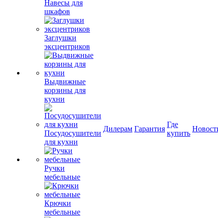
Навесы для
шкафов
Заглушки
эксцентриков
Выдвижные
корзины для
кухни
Где
Дилерам
Гарантия
Новост
Посудосушители
купить
для кухни
Ручки
мебельные
Крючки
мебельные