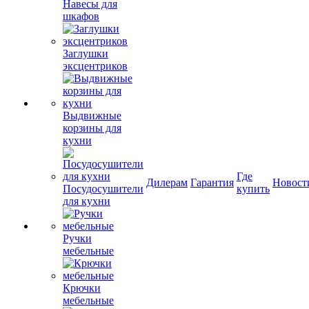
Навесы для
шкафов
Заглушки
эксцентриков
Выдвижные
корзины для
кухни
Где
Дилерам
Гарантия
Новост
Посудосушители
купить
для кухни
Ручки
мебельные
Крючки
мебельные