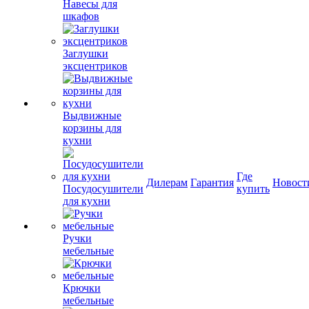
Навесы для
шкафов
Заглушки
эксцентриков
Выдвижные
корзины для
кухни
Где
Дилерам
Гарантия
Новост
Посудосушители
купить
для кухни
Ручки
мебельные
Крючки
мебельные