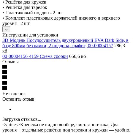
• Решётка для кружек
• Решётка для тарелок
• Пластиковый поддон - 2 шт.
• Комплект пластиковых держателей нижнего и верхнего
уровня - 2 шт.
Инструкции для установки
3D-Модель Посудосушитель двухуровневый EVA Dark Side, в
базу 800мм,без рамки, 2 поддона, графит, 00-00004157
286,3
кб
00-00004156-4159 Схема сборки
656,6 кб
Отзывы
Нет оценок
Оставить отзыв
Загрузка отзывов...
<virtues>Крепежа не видно вообще, чистая эстетика. Два
уровня + отдельные решётки под тарелки и кружки — удобно.