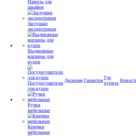
Навесы для
шкафов
Заглушки
эксцентриков
Выдвижные
корзины для
кухни
Где
Дилерам
Гарантия
Новост
Посудосушители
купить
для кухни
Ручки
мебельные
Крючки
мебельные