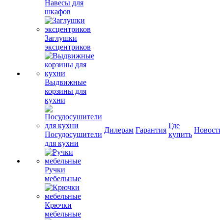
Навесы для
шкафов
Заглушки
эксцентриков
Выдвижные
корзины для
кухни
Где
Дилерам
Гарантия
Новост
Посудосушители
купить
для кухни
Ручки
мебельные
Крючки
мебельные