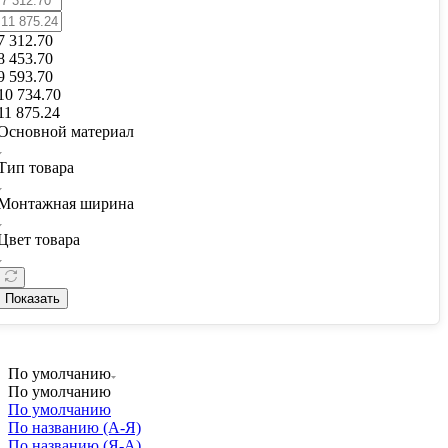
7 312.70
8 453.70
9 593.70
10 734.70
11 875.24
Основной материал
Тип товара
Монтажная ширина
Цвет товара
Показать
По умолчанию
По умолчанию
По умолчанию
По названию (А-Я)
По названию (Я-А)