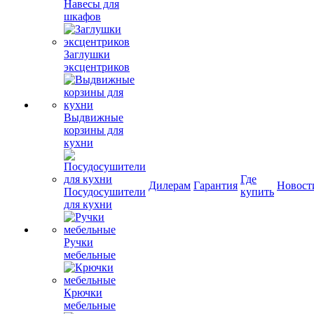
Навесы для
шкафов
Заглушки
эксцентриков
Выдвижные
корзины для
кухни
Где
Дилерам
Гарантия
Новост
Посудосушители
купить
для кухни
Ручки
мебельные
Крючки
мебельные