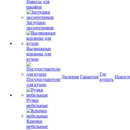
Навесы для
шкафов
Заглушки
эксцентриков
Выдвижные
корзины для
кухни
Где
Дилерам
Гарантия
Новост
Посудосушители
купить
для кухни
Ручки
мебельные
Крючки
мебельные