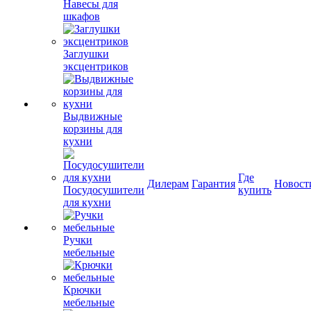
Навесы для
шкафов
Заглушки
эксцентриков
Выдвижные
корзины для
кухни
Где
Дилерам
Гарантия
Новост
Посудосушители
купить
для кухни
Ручки
мебельные
Крючки
мебельные