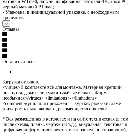
матовый WTmatt, латунь шлифованная матовая BB, хром PC,
черный матовый BLmatt;
• Упаковка: в индивидуальной упаковке, с необходимым
крепежом.
Отзывы
Оставить отзыв
Загрузка отзывов...
<virtues>В комплекте всё для монтажа. Материал крепкий —
не гнутся, даже если сумки тяжёлые вешать. Форма
необычная</virtues> <limitations>-</limitations>
<comment>купил для прихожей — куртки, рюкзаки, даже
зонт-трость выдерживают, рекомендую</comment>
* Вся размещенная в каталогах и на сайте техническая (в том
числе схемы, планы, чертежи и т.д.), визуальная, текстовая и
цифровая информация является исключительно справочной,