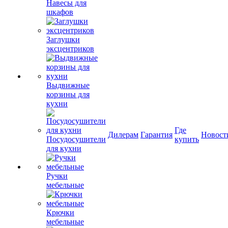
Навесы для
шкафов
Заглушки
эксцентриков
Выдвижные
корзины для
кухни
Где
Дилерам
Гарантия
Новост
Посудосушители
купить
для кухни
Ручки
мебельные
Крючки
мебельные