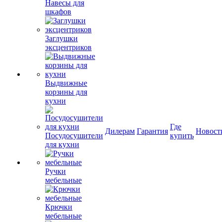
Навесы для
шкафов
Заглушки
эксцентриков
Выдвижные
корзины для
кухни
Где
Дилерам
Гарантия
Новост
Посудосушители
купить
для кухни
Ручки
мебельные
Крючки
мебельные