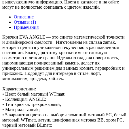
вышеуказанную информацию. Цвета в каталоге и на сайте
могут не полностью совпадать с цветом изделий.
Описание
Отзывы (1)
Примечания
Крючки EVA ANGLE — это синтез математической точности
и дизайнерской смелости. Изготовлены из сплава zamak,
который ценится уникальной текучестью в расплавленном
состоянии. Благодаря этому крючки имеют сложную
геометрию и четкие грани. Идеально гладкая поверхность,
напоминающая полированный камень, делает их
универсальным решением для ванных комнат, гардеробных и
прихожих. Подойдут для интерьера в стиле: лофт,
минимализм, арт-деко, хай-тек.
Характеристики:
• Цвет: белый матовый WTmatt;
• Коллекция: ANGLE;
• Тип крючка: трехрожковый;
• Материал: zamak;
• 5 вариантов цветов на выбор: алюминий матовый SC, белый
матовый WTmatt, латунь шлифованная матовая BB, хром PC,
черный матовый BLmatt;