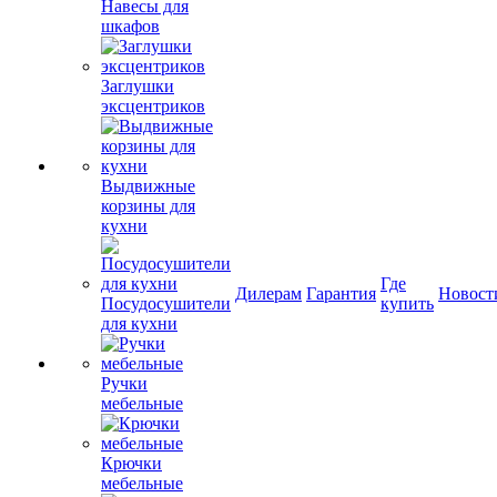
Навесы для
шкафов
Заглушки
эксцентриков
Выдвижные
корзины для
кухни
Где
Дилерам
Гарантия
Новост
Посудосушители
купить
для кухни
Ручки
мебельные
Крючки
мебельные