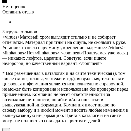
Нет оценок
Оставить отзыв
Загрузка отзывов...
<virtues>Матовый хром выглядит стильно и не собирает
отпечатки. Материал приятный на ощупь, не скользит в руке.
Установка заняла пару минут, крепление надежное.</virtues>
<limitations>Нет</limitations> <comment>Пользуемся уже месяц
— никаких люфтов, царапин. Советую, если ищете
недорогой, но качественный вариант!</comment>
* Вся размещенная в каталогах и на сайте техническая (в том
числе схемы, планы, чертежи и т.д.), визуальная, текстовая и
цифровая информация является исключительно справочной,
не может быть копирована и использована без проверки перед
применением. Компания не несет ответственности за
возможные неточности, ошибки и/или опечатки в
вышеуказанной информации. Компания имеет право по
своему выбору и в любой момент вносить любые изменения в
вышеуказанную информацию. Цвета в каталоге и на сайте
могут не полностью совпадать с цветом изделий.