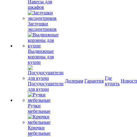
Навесы для
шкафов
Заглушки
эксцентриков
Выдвижные
корзины для
кухни
Где
Дилерам
Гарантия
Новост
Посудосушители
купить
для кухни
Ручки
мебельные
Крючки
мебельные