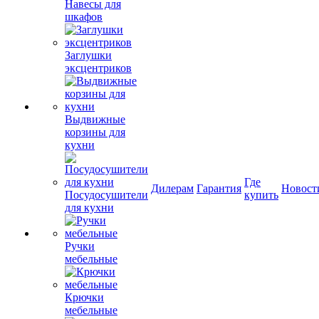
Навесы для
шкафов
Заглушки
эксцентриков
Выдвижные
корзины для
кухни
Где
Дилерам
Гарантия
Новост
Посудосушители
купить
для кухни
Ручки
мебельные
Крючки
мебельные