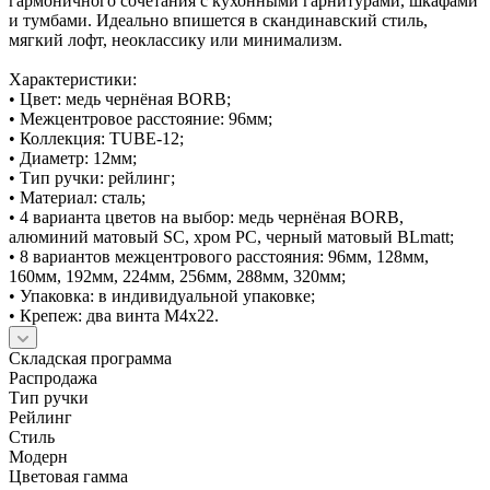
гармоничного сочетания с кухонными гарнитурами, шкафами
и тумбами. Идеально впишется в скандинавский стиль,
мягкий лофт, неоклассику или минимализм.
Характеристики:
• Цвет: медь чернёная BORB;
• Межцентровое расстояние: 96мм;
• Коллекция: TUBE-12;
• Диаметр: 12мм;
• Тип ручки: рейлинг;
• Материал: сталь;
• 4 варианта цветов на выбор: медь чернёная BORB,
алюминий матовый SC, хром PC, черный матовый BLmatt;
• 8 вариантов межцентрового расстояния: 96мм, 128мм,
160мм, 192мм, 224мм, 256мм, 288мм, 320мм;
• Упаковка: в индивидуальной упаковке;
• Крепеж: два винта М4х22.
Складская программа
Распродажа
Тип ручки
Рейлинг
Стиль
Модерн
Цветовая гамма