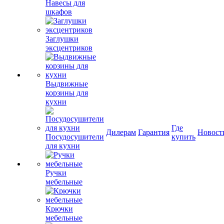
Навесы для
шкафов
Заглушки
эксцентриков
Выдвижные
корзины для
кухни
Где
Дилерам
Гарантия
Новост
Посудосушители
купить
для кухни
Ручки
мебельные
Крючки
мебельные