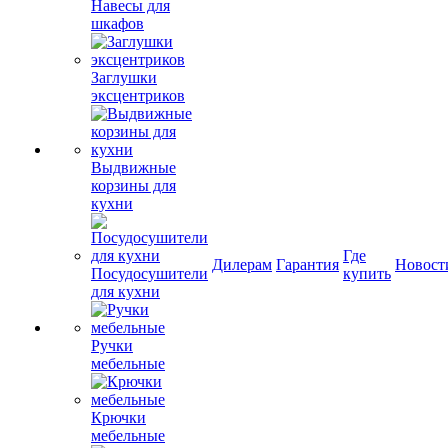
Навесы для
шкафов
Заглушки
эксцентриков
Выдвижные
корзины для
кухни
Где
Дилерам
Гарантия
Новост
Посудосушители
купить
для кухни
Ручки
мебельные
Крючки
мебельные