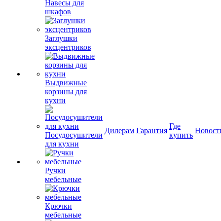
Навесы для
шкафов
Заглушки
эксцентриков
Выдвижные
корзины для
кухни
Где
Дилерам
Гарантия
Новост
Посудосушители
купить
для кухни
Ручки
мебельные
Крючки
мебельные