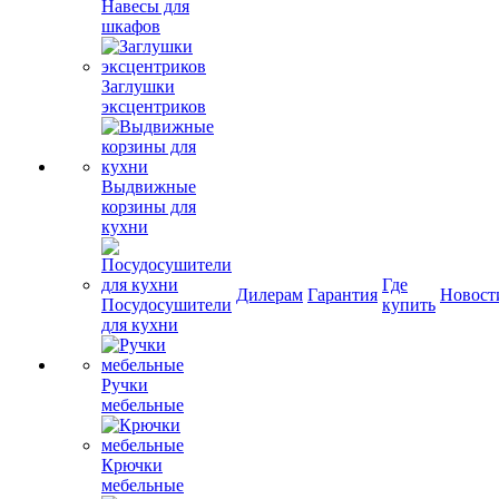
Навесы для
шкафов
Заглушки
эксцентриков
Выдвижные
корзины для
кухни
Где
Дилерам
Гарантия
Новост
Посудосушители
купить
для кухни
Ручки
мебельные
Крючки
мебельные