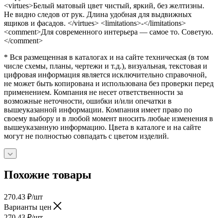
<virtues>Белый матовый цвет чистый, яркий, без желтизны.
Не видно следов от рук. Длина удобная для выдвижных
ящиков и фасадов. </virtues> <limitations>-</limitations>
<comment>Для современного интерьера — самое то. Советую.
</comment>
* Вся размещенная в каталогах и на сайте техническая (в том
числе схемы, планы, чертежи и т.д.), визуальная, текстовая и
цифровая информация является исключительно справочной,
не может быть копирована и использована без проверки перед
применением. Компания не несет ответственности за
возможные неточности, ошибки и/или опечатки в
вышеуказанной информации. Компания имеет право по
своему выбору и в любой момент вносить любые изменения в
вышеуказанную информацию. Цвета в каталоге и на сайте
могут не полностью совпадать с цветом изделий.
Похожие товары
270.43
₽
/шт
Варианты цен
270.43
₽
/шт