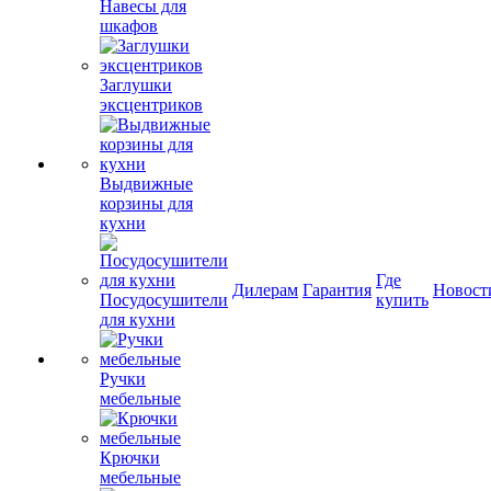
Навесы для
шкафов
Заглушки
эксцентриков
Выдвижные
корзины для
кухни
Где
Дилерам
Гарантия
Новост
Посудосушители
купить
для кухни
Ручки
мебельные
Крючки
мебельные