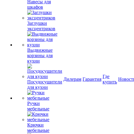
Навесы для
шкафов
Заглушки
эксцентриков
Выдвижные
корзины для
кухни
Где
Дилерам
Гарантия
Новост
Посудосушители
купить
для кухни
Ручки
мебельные
Крючки
мебельные