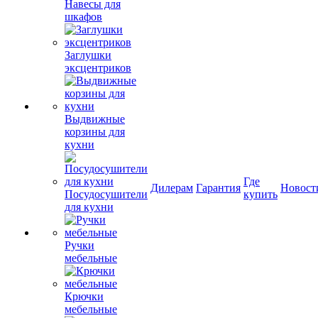
Навесы для
шкафов
Заглушки
эксцентриков
Выдвижные
корзины для
кухни
Где
Дилерам
Гарантия
Новост
Посудосушители
купить
для кухни
Ручки
мебельные
Крючки
мебельные