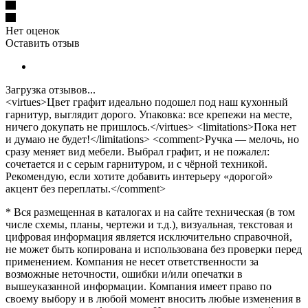
Нет оценок
Оставить отзыв
Загрузка отзывов...
<virtues>Цвет графит идеально подошел под наш кухонный
гарнитур, выглядит дорого. Упаковка: все крепежи на месте,
ничего докупать не пришлось.</virtues> <limitations>Пока нет
и думаю не будет!</limitations> <comment>Ручка — мелочь, но
сразу меняет вид мебели. Выбрал графит, и не пожалел:
сочетается и с серым гарнитуром, и с чёрной техникой.
Рекомендую, если хотите добавить интерьеру «дорогой»
акцент без переплаты.</comment>
* Вся размещенная в каталогах и на сайте техническая (в том
числе схемы, планы, чертежи и т.д.), визуальная, текстовая и
цифровая информация является исключительно справочной,
не может быть копирована и использована без проверки перед
применением. Компания не несет ответственности за
возможные неточности, ошибки и/или опечатки в
вышеуказанной информации. Компания имеет право по
своему выбору и в любой момент вносить любые изменения в