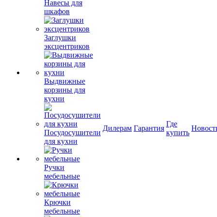
Навесы для
шкафов
Заглушки
эксцентриков
Выдвижные
корзины для
кухни
Где
Дилерам
Гарантия
Новост
Посудосушители
купить
для кухни
Ручки
мебельные
Крючки
мебельные