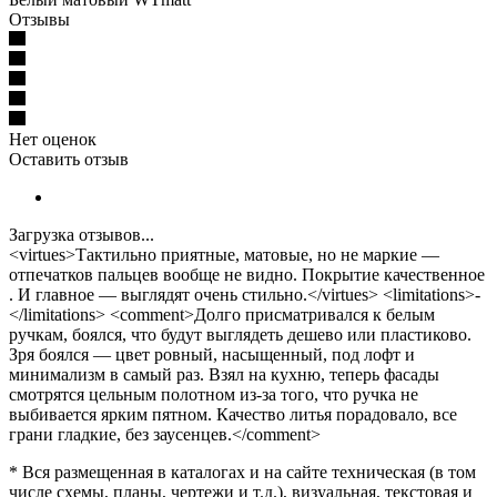
Отзывы
Нет оценок
Оставить отзыв
Загрузка отзывов...
<virtues>Тактильно приятные, матовые, но не маркие —
отпечатков пальцев вообще не видно. Покрытие качественное
. И главное — выглядят очень стильно.</virtues> <limitations>-
</limitations> <comment>Долго присматривался к белым
ручкам, боялся, что будут выглядеть дешево или пластиково.
Зря боялся — цвет ровный, насыщенный, под лофт и
минимализм в самый раз. Взял на кухню, теперь фасады
смотрятся цельным полотном из-за того, что ручка не
выбивается ярким пятном. Качество литья порадовало, все
грани гладкие, без заусенцев.</comment>
* Вся размещенная в каталогах и на сайте техническая (в том
числе схемы, планы, чертежи и т.д.), визуальная, текстовая и