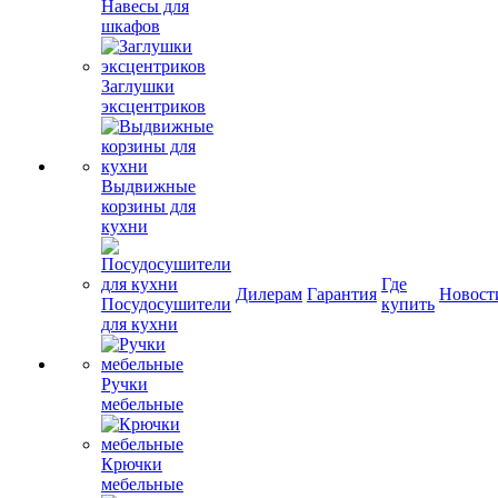
Навесы для
шкафов
Заглушки
эксцентриков
Выдвижные
корзины для
кухни
Где
Дилерам
Гарантия
Новост
Посудосушители
купить
для кухни
Ручки
мебельные
Крючки
мебельные