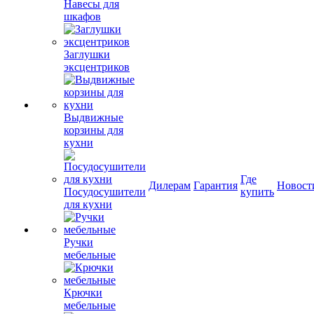
Навесы для
шкафов
Заглушки
эксцентриков
Выдвижные
корзины для
кухни
Где
Дилерам
Гарантия
Новост
Посудосушители
купить
для кухни
Ручки
мебельные
Крючки
мебельные