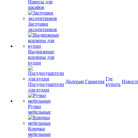
Навесы для
шкафов
Заглушки
эксцентриков
Выдвижные
корзины для
кухни
Где
Дилерам
Гарантия
Новост
Посудосушители
купить
для кухни
Ручки
мебельные
Крючки
мебельные