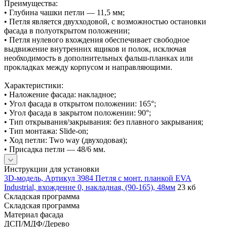
Преимущества:
• Глубина чашки петли — 11,5 мм;
• Петля является двухходовой, с возможностью остановки
фасада в полуоткрытом положении;
• Петля нулевого вхождения обеспечивает свободное
выдвижение внутренних ящиков и полок, исключая
необходимость в дополнительных фальш-планках или
прокладках между корпусом и направляющими.
Характеристики:
• Наложение фасада: накладное;
• Угол фасада в открытом положении: 165°;
• Угол фасада в закрытом положении: 90°;
• Тип открывания/закрывания: без плавного закрывания;
• Тип монтажа: Slide-on;
• Ход петли: Two way (двуходовая);
• Присадка петли — 48/6 мм.
Инструкции для установки
3D-модель, Артикул 3984 Петля с монт. планкой EVA
Industrial, вхождение 0, накладная, (90-165), 48мм
23 кб
Складская программа
Складская программа
Материал фасада
ДСП/МДФ/Дерево