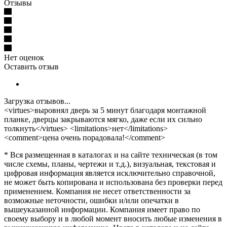
Отзывы
Нет оценок
Оставить отзыв
Загрузка отзывов...
<virtues>выровнял дверь за 5 минут благодаря монтажной
планке, дверцы закрываются мягко, даже если их сильно
толкнуть</virtues> <limitations>нет</limitations>
<comment>цена очень порадовала!</comment>
* Вся размещенная в каталогах и на сайте техническая (в том
числе схемы, планы, чертежи и т.д.), визуальная, текстовая и
цифровая информация является исключительно справочной,
не может быть копирована и использована без проверки перед
применением. Компания не несет ответственности за
возможные неточности, ошибки и/или опечатки в
вышеуказанной информации. Компания имеет право по
своему выбору и в любой момент вносить любые изменения в