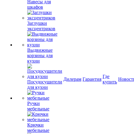
Навесы для
шкафов
Заглушки
эксцентриков
Выдвижные
корзины для
кухни
Где
Дилерам
Гарантия
Новост
Посудосушители
купить
для кухни
Ручки
мебельные
Крючки
мебельные