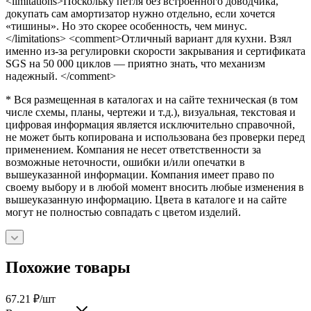
<limitations>Поскольку петля без встроенного доводчика,
докупать сам амортизатор нужно отдельно, если хочется
«тишины». Но это скорее особенность, чем минус.
</limitations> <comment>Отличный вариант для кухни. Взял
именно из-за регулировки скорости закрывания и сертификата
SGS на 50 000 циклов — приятно знать, что механизм
надежный. </comment>
* Вся размещенная в каталогах и на сайте техническая (в том
числе схемы, планы, чертежи и т.д.), визуальная, текстовая и
цифровая информация является исключительно справочной,
не может быть копирована и использована без проверки перед
применением. Компания не несет ответственности за
возможные неточности, ошибки и/или опечатки в
вышеуказанной информации. Компания имеет право по
своему выбору и в любой момент вносить любые изменения в
вышеуказанную информацию. Цвета в каталоге и на сайте
могут не полностью совпадать с цветом изделий.
Похожие товары
67.21
₽
/шт