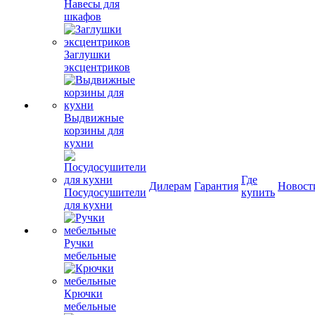
Навесы для
шкафов
Заглушки
эксцентриков
Выдвижные
корзины для
кухни
Где
Дилерам
Гарантия
Новост
Посудосушители
купить
для кухни
Ручки
мебельные
Крючки
мебельные