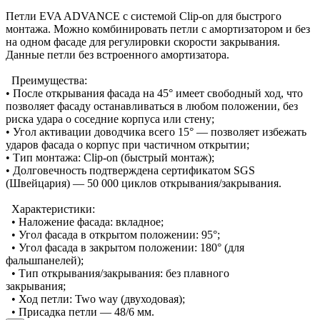
Петли EVA ADVANCE с системой Clip-on для быстрого
монтажа. Можно комбинировать петли с амортизатором и без
на одном фасаде для регулировки скорости закрывания.
Данные петли без встроенного амортизатора.
Преимущества:
• После открывания фасада на 45° имеет свободный ход, что
позволяет фасаду останавливаться в любом положении, без
риска удара о соседние корпуса или стену;
• Угол активации доводчика всего 15° — позволяет избежать
ударов фасада о корпус при частичном открытии;
• Тип монтажа: Clip-on (быстрый монтаж);
• Долговечность подтверждена сертификатом SGS
(Швейцария) — 50 000 циклов открывания/закрывания.
Характеристики:
• Наложение фасада: вкладное;
• Угол фасада в открытом положении: 95°;
• Угол фасада в закрытом положении: 180° (для
фальшпанелей);
• Тип открывания/закрывания: без плавного
закрывания;
• Ход петли: Two way (двуходовая);
• Присадка петли — 48/6 мм.