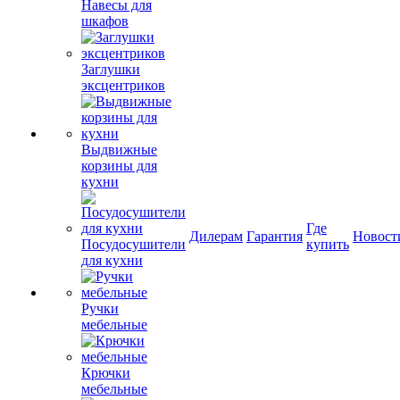
Навесы для
шкафов
Заглушки
эксцентриков
Выдвижные
корзины для
кухни
Где
Дилерам
Гарантия
Новост
Посудосушители
купить
для кухни
Ручки
мебельные
Крючки
мебельные