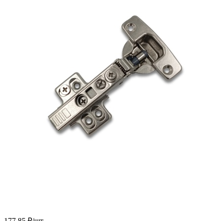
177.85
₽
/шт