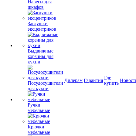
Навесы для
шкафов
Заглушки
эксцентриков
Выдвижные
корзины для
кухни
Где
Дилерам
Гарантия
Новост
Посудосушители
купить
для кухни
Ручки
мебельные
Крючки
мебельные