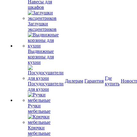
Навесы для
шкафов
Заглушки
эксцентриков
Выдвижные
корзины для
кухни
Где
Дилерам
Гарантия
Новост
Посудосушители
купить
для кухни
Ручки
мебельные
Крючки
мебельные