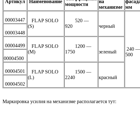
Артикул
Наименование
на
фасада
мощности
механизме
мм
00003447
FLAP SOLO
520 —
(S)
920
черный
00003448
00004499
FLAP SOLO
1200 —
240 
(M)
1750
зеленый
500
00004500
00004501
FLAP SOLO
1500 —
(L)
2240
красный
00004502
Маркировка усилия на механизме располагается тут: