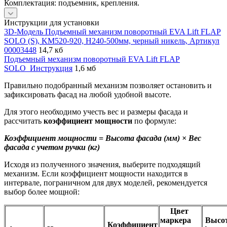
Комплектация: подъемник, крепления.
Инструкции для установки
3D-Модель Подъемный механизм поворотный EVA Lift FLAP
SOLO (S), KM520-920, H240-500мм, черный никель, Артикул
00003448
14,7 кб
Подъемный механизм поворотный EVA Lift FLAP
SOLO_Инструкция
1,6 мб
Правильно подобранный механизм позволяет остановить и
зафиксировать фасад на любой удобной высоте.
Для этого необходимо учесть вес и размеры фасада и
рассчитать
коэффициент мощности
по формуле:
Коэффициент мощности = Высота фасада (мм) × Вес
фасада с учетом ручки (кг)
Исходя из полученного значения, выберите подходящий
механизм. Если коэффициент мощности находится в
интервале, пограничном для двух моделей, рекомендуется
выбор более мощной:
Цвет
маркера
Высо
Коэффициент