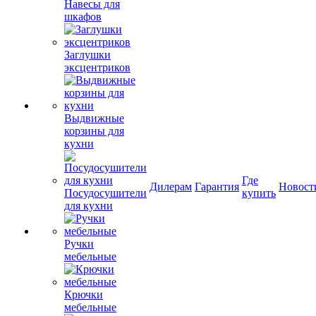
Навесы для
шкафов
Заглушки
эксцентриков
Выдвижные
корзины для
кухни
Где
Дилерам
Гарантия
Новост
Посудосушители
купить
для кухни
Ручки
мебельные
Крючки
мебельные