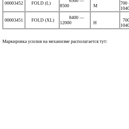
6500 —
00003452
FOLD (L)
700
8500
М
104
8400 —
00003451
FOLD (XL)
70
12000
H
104
Маркировка усилия на механизме располагается тут: