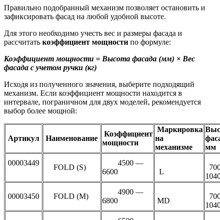
Правильно подобранный механизм позволяет остановить и
зафиксировать фасад на любой удобной высоте.
Для этого необходимо учесть вес и размеры фасада и
рассчитать
коэффициент мощности
по формуле:
Коэффициент мощности = Высота фасада (мм) × Вес
фасада с учетом ручки (кг)
Исходя из полученного значения, выберите подходящий
механизм. Если коэффициент мощности находится в
интервале, пограничном для двух моделей, рекомендуется
выбор более мощной:
Маркировка
Выс
Коэффициент
Артикул
Наименование
на
фас
мощности
механизме
мм
00003449
4500 —
FOLD (S)
70
6600
L
104
4900 —
00003450
FOLD (M)
70
6800
MD
104