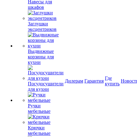
Навесы для
шкафов
Заглушки
эксцентриков
Выдвижные
корзины для
кухни
Где
Дилерам
Гарантия
Новост
Посудосушители
купить
для кухни
Ручки
мебельные
Крючки
мебельные