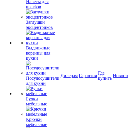
Навесы для
шкафов
Заглушки
эксцентриков
Выдвижные
корзины для
кухни
Где
Дилерам
Гарантия
Новост
Посудосушители
купить
для кухни
Ручки
мебельные
Крючки
мебельные