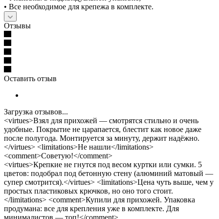
• Все необходимое для крепежа в комплекте.
Отзывы
Оставить отзыв
Загрузка отзывов...
<virtues>Взял для прихожей — смотрятся стильно и очень
удобные. Покрытие не царапается, блестит как новое даже
после полугода. Монтируется за минуту, держит надёжно.
</virtues> <limitations>Не нашли</limitations>
<comment>Советую!</comment>
<virtues>Крепкие не гнутся под весом куртки или сумки. 5
цветов: подобрал под бетонную стену (алюминий матовый —
супер смотрится).</virtues> <limitations>Цена чуть выше, чем у
простых пластиковых крючков, но оно того стоит.
</limitations> <comment>Купили для прихожей. Упаковка
продумана: все для крепления уже в комплекте. Для
минималистов — топ!</comment>