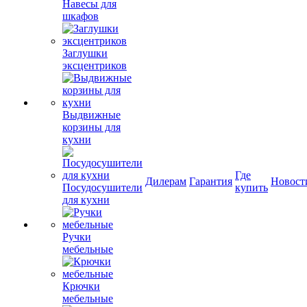
Навесы для
шкафов
Заглушки
эксцентриков
Выдвижные
корзины для
кухни
Где
Дилерам
Гарантия
Новост
Посудосушители
купить
для кухни
Ручки
мебельные
Крючки
мебельные