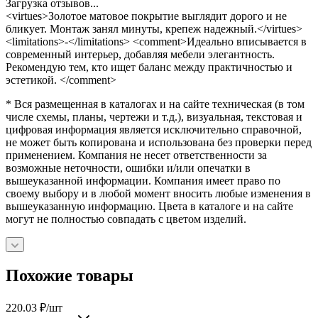
Загрузка отзывов...
<virtues>Золотое матовое покрытие выглядит дорого и не
бликует. Монтаж занял минуты, крепеж надежный.</virtues>
<limitations>-</limitations> <comment>Идеально вписывается в
современный интерьер, добавляя мебели элегантность.
Рекомендую тем, кто ищет баланс между практичностью и
эстетикой. </comment>
* Вся размещенная в каталогах и на сайте техническая (в том
числе схемы, планы, чертежи и т.д.), визуальная, текстовая и
цифровая информация является исключительно справочной,
не может быть копирована и использована без проверки перед
применением. Компания не несет ответственности за
возможные неточности, ошибки и/или опечатки в
вышеуказанной информации. Компания имеет право по
своему выбору и в любой момент вносить любые изменения в
вышеуказанную информацию. Цвета в каталоге и на сайте
могут не полностью совпадать с цветом изделий.
Похожие товары
220.03
₽
/шт