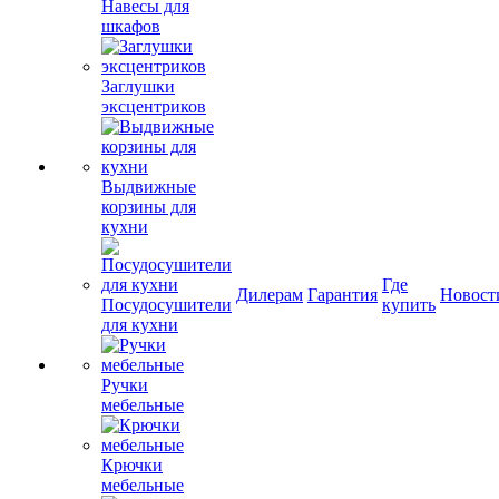
Навесы для
шкафов
Заглушки
эксцентриков
Выдвижные
корзины для
кухни
Где
Дилерам
Гарантия
Новост
Посудосушители
купить
для кухни
Ручки
мебельные
Крючки
мебельные