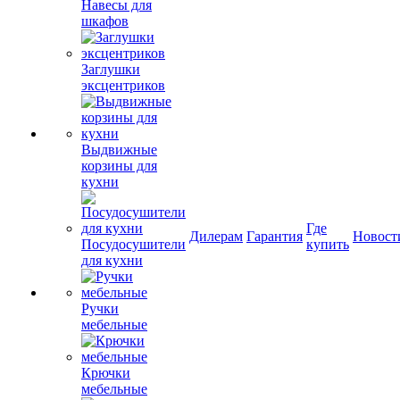
Навесы для
шкафов
Заглушки
эксцентриков
Выдвижные
корзины для
кухни
Где
Дилерам
Гарантия
Новост
Посудосушители
купить
для кухни
Ручки
мебельные
Крючки
мебельные