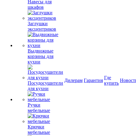
Навесы для
шкафов
Заглушки
эксцентриков
Выдвижные
корзины для
кухни
Где
Дилерам
Гарантия
Новост
Посудосушители
купить
для кухни
Ручки
мебельные
Крючки
мебельные