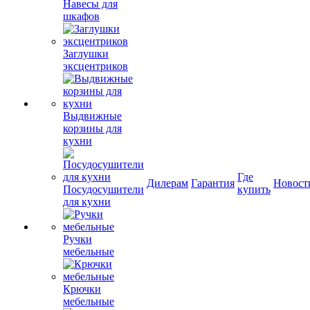
Навесы для
шкафов
Заглушки
эксцентриков
Выдвижные
корзины для
кухни
Где
Дилерам
Гарантия
Новост
Посудосушители
купить
для кухни
Ручки
мебельные
Крючки
мебельные