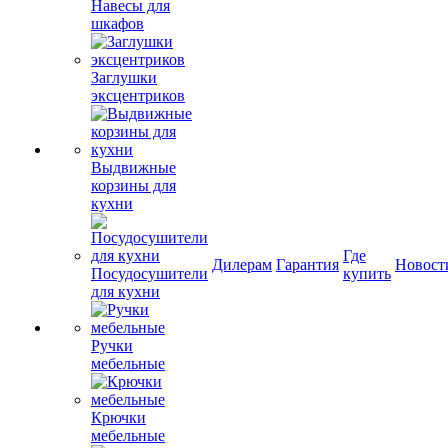
Навесы для
шкафов
Заглушки
эксцентриков
Выдвижные
корзины для
кухни
Где
Дилерам
Гарантия
Новост
Посудосушители
купить
для кухни
Ручки
мебельные
Крючки
мебельные