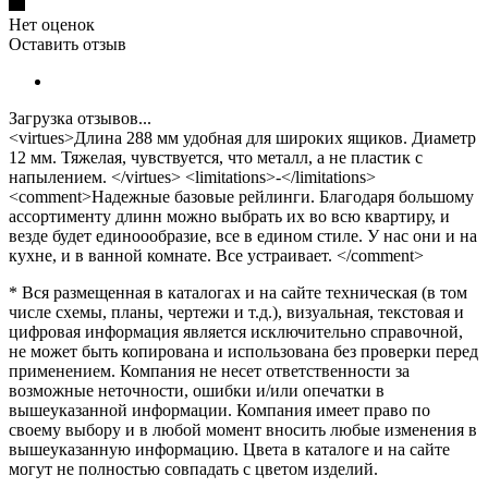
Нет оценок
Оставить отзыв
Загрузка отзывов...
<virtues>Длина 288 мм удобная для широких ящиков. Диаметр
12 мм. Тяжелая, чувствуется, что металл, а не пластик с
напылением. </virtues> <limitations>-</limitations>
<comment>Надежные базовые рейлинги. Благодаря большому
ассортименту длинн можно выбрать их во всю квартиру, и
везде будет единоообразие, все в едином стиле. У нас они и на
кухне, и в ванной комнате. Все устраивает. </comment>
* Вся размещенная в каталогах и на сайте техническая (в том
числе схемы, планы, чертежи и т.д.), визуальная, текстовая и
цифровая информация является исключительно справочной,
не может быть копирована и использована без проверки перед
применением. Компания не несет ответственности за
возможные неточности, ошибки и/или опечатки в
вышеуказанной информации. Компания имеет право по
своему выбору и в любой момент вносить любые изменения в
вышеуказанную информацию. Цвета в каталоге и на сайте
могут не полностью совпадать с цветом изделий.