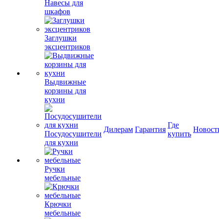
Навесы для
шкафов
Заглушки
эксцентриков
Выдвижные
корзины для
кухни
Где
Дилерам
Гарантия
Новост
Посудосушители
купить
для кухни
Ручки
мебельные
Крючки
мебельные