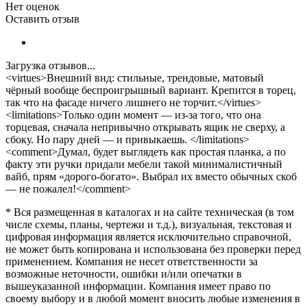
Нет оценок
Оставить отзыв
Загрузка отзывов...
<virtues>Внешний вид: стильные, трендовые, матовый
чёрный вообще беспроигрышный вариант. Крепится в торец,
так что на фасаде ничего лишнего не торчит.</virtues>
<limitations>Только один момент — из-за того, что она
торцевая, сначала непривычно открывать ящик не сверху, а
сбоку. Но пару дней — и привыкаешь. </limitations>
<comment>Думал, будет выглядеть как простая планка, а по
факту эти ручки придали мебели такой минималистичный
вайб, прям «дорого-богато». Выбрал их вместо обычных скоб
— не пожалел!</comment>
* Вся размещенная в каталогах и на сайте техническая (в том
числе схемы, планы, чертежи и т.д.), визуальная, текстовая и
цифровая информация является исключительно справочной,
не может быть копирована и использована без проверки перед
применением. Компания не несет ответственности за
возможные неточности, ошибки и/или опечатки в
вышеуказанной информации. Компания имеет право по
своему выбору и в любой момент вносить любые изменения в