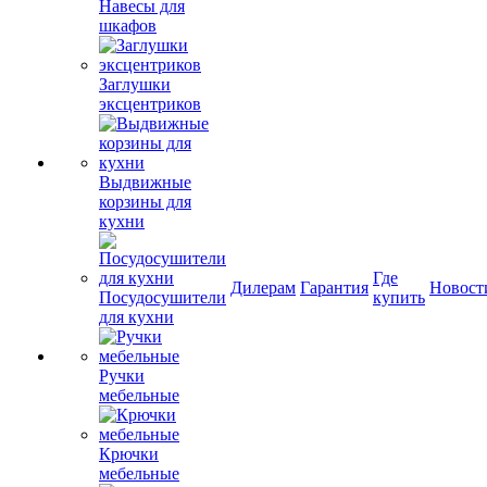
Навесы для
шкафов
Заглушки
эксцентриков
Выдвижные
корзины для
кухни
Где
Дилерам
Гарантия
Новост
Посудосушители
купить
для кухни
Ручки
мебельные
Крючки
мебельные