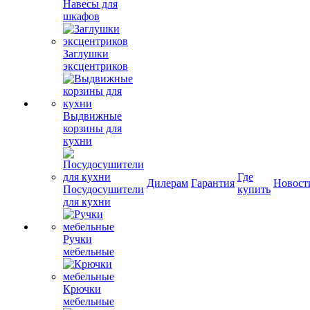
Навесы для
шкафов
Заглушки
эксцентриков
Выдвижные
корзины для
кухни
Где
Дилерам
Гарантия
Новост
Посудосушители
купить
для кухни
Ручки
мебельные
Крючки
мебельные