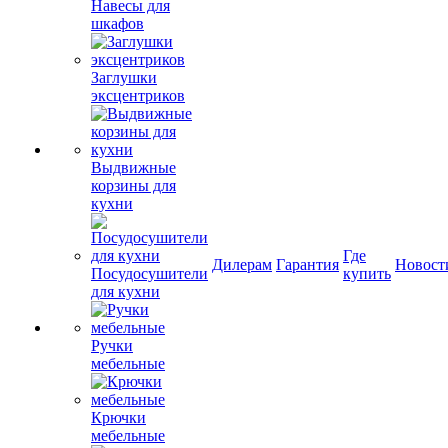
Навесы для
шкафов
Заглушки
эксцентриков
Выдвижные
корзины для
кухни
Где
Дилерам
Гарантия
Новост
Посудосушители
купить
для кухни
Ручки
мебельные
Крючки
мебельные