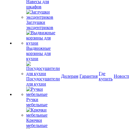
Навесы для
шкафов
Заглушки
эксцентриков
Выдвижные
корзины для
кухни
Где
Дилерам
Гарантия
Новост
Посудосушители
купить
для кухни
Ручки
мебельные
Крючки
мебельные