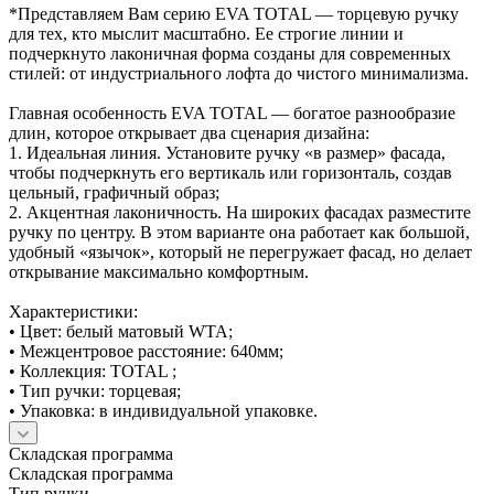
*Представляем Вам серию EVA TOTAL — торцевую ручку
для тех, кто мыслит масштабно. Ее строгие линии и
подчеркнуто лаконичная форма созданы для современных
стилей: от индустриального лофта до чистого минимализма.
Главная особенность EVA TOTAL — богатое разнообразие
длин, которое открывает два сценария дизайна:
1. Идеальная линия. Установите ручку «в размер» фасада,
чтобы подчеркнуть его вертикаль или горизонталь, создав
цельный, графичный образ;
2. Акцентная лаконичность. На широких фасадах разместите
ручку по центру. В этом варианте она работает как большой,
удобный «язычок», который не перегружает фасад, но делает
открывание максимально комфортным.
Характеристики:
• Цвет: белый матовый WTA;
• Межцентровое расстояние: 640мм;
• Коллекция: TOTAL ;
• Тип ручки: торцевая;
• Упаковка: в индивидуальной упаковке.
Складская программа
Складская программа
Тип ручки