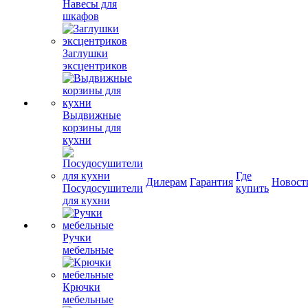
Навесы для
шкафов
Заглушки
эксцентриков
Выдвижные
корзины для
кухни
Где
Дилерам
Гарантия
Новост
Посудосушители
купить
для кухни
Ручки
мебельные
Крючки
мебельные