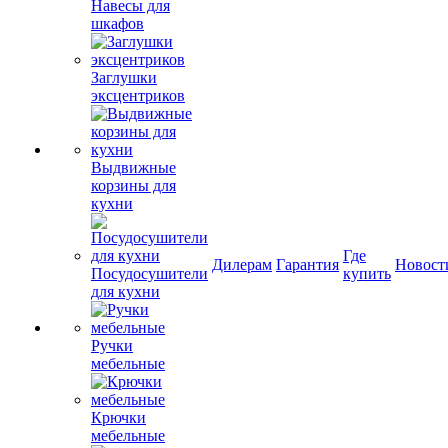
Навесы для
шкафов
Заглушки
эксцентриков
Выдвижные
корзины для
кухни
Где
Дилерам
Гарантия
Новост
Посудосушители
купить
для кухни
Ручки
мебельные
Крючки
мебельные