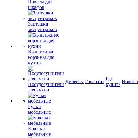
Навесы для
шкафов
Заглушки
эксцентриков
Выдвижные
корзины для
кухни
Где
Дилерам
Гарантия
Новост
Посудосушители
купить
для кухни
Ручки
мебельные
Крючки
мебельные